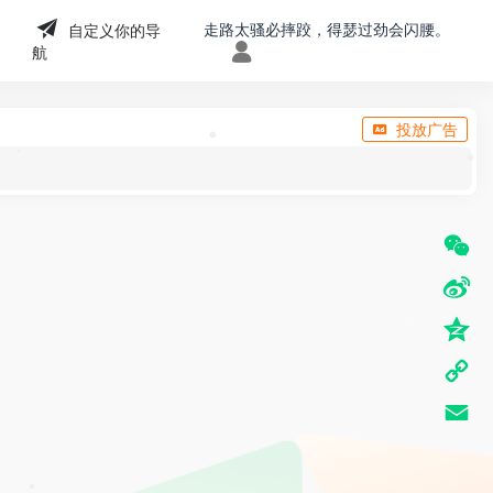
走路太骚必摔跤，得瑟过劲会闪腰。
自定义你的导
航
投放广告
•
•
•
W
e
S
C
*
i
Q
h
n
z
C
a
a
o
o
t
E
W
n
p
m
e