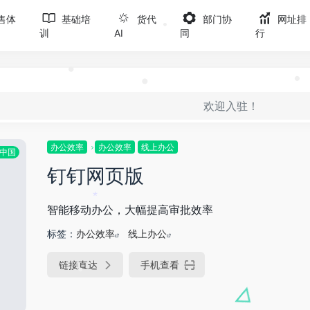
售体
基础培
货代
部门协
网址排
训
AI
同
行
•
欢迎入驻！
•
•
•
办公效率
办公效率
线上办公
中国
钉钉网页版
智能移动办公，大幅提高审批效率
*
标签：
办公效率
线上办公
链接直达
手机查看
•