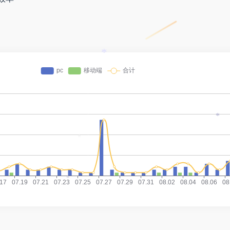
*
*
*
*