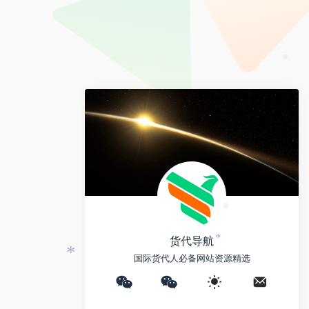
e
y
a
i
L
i
b
•
i
l
o
n
k
•
•
货代导航
*
国际货代人必备网站资源精选
*