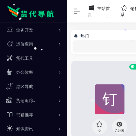
*
•
*
主站首
销
•
页
系
•
•
•
业务开发
*
热门
•
*
运价查询
•
货代工具
•
•
办公效率
港区导航
货运追踪
*
•
书籍推荐
知识资讯
0
7,546