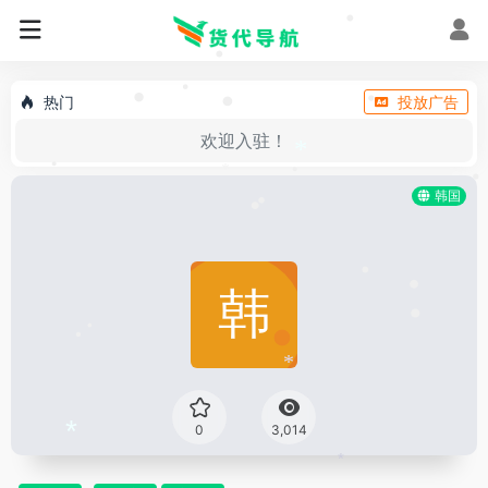
•
*
*
•
•
热门
投放广告
•
•
•
•
欢迎入驻！
*
*
•
•
韩国
•
•
•
•
•
•
•
*
0
3,014
*
*