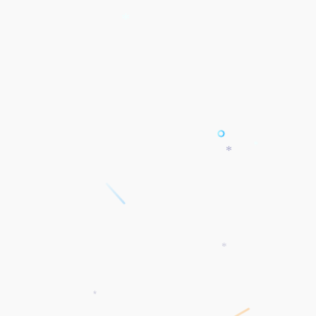
*
*
*
*
*