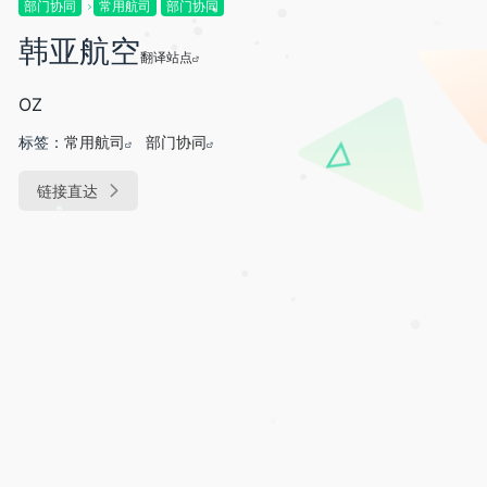
部门协同
常用航司
部门协同
•
•
•
韩亚航空
*
•
翻译站点
•
•
•
•
OZ
标签：
常用航司
部门协同
•
链接直达
•
*
•
•
•
*