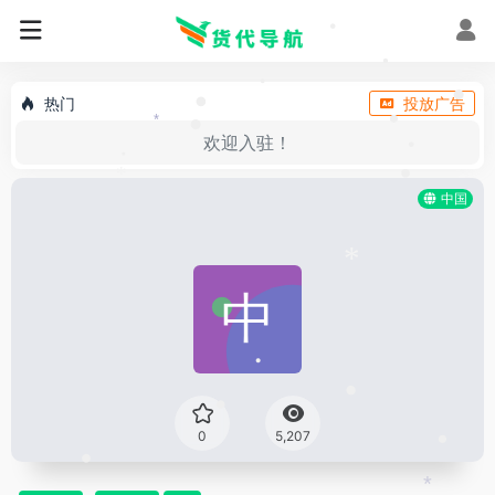
•
•
•
•
•
热门
投放广告
•
•
*
欢迎入驻！
•
•
•
•
*
•
中国
*
•
•
•
0
5,207
•
•