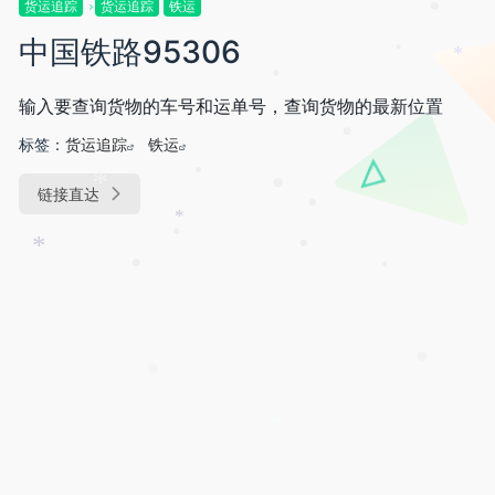
*
货运追踪
货运追踪
铁运
•
中国铁路95306
*
•
•
输入要查询货物的车号和运单号，查询货物的最新位置
标签：
货运追踪
铁运
•
•
•
链接直达
*
•
*
•
*
•
•
•
•
•
*