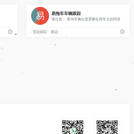
e
y
a
i
0
0
L
易拖车车辆跟踪
i
b
*
请注意： 查询车辆位置需要征得车主的同意
i
l
o
n
货运追踪
集运
k
*
*
*
*
*
*
•
•
•
*
*