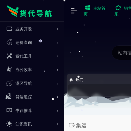
•
主站首
销
•
页
系
业务开发
•
运价查询
*
货代工具
办公效率
*
热门
•
港区导航
货运追踪
•
书籍推荐
•
*
知识资讯
集运