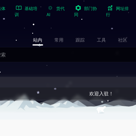
•
售体
基础培
货代
部门协
网址排
训
AI
同
行
*
*
站内
常用
跟踪
工具
社区
*
欢迎入驻！
*
*
*