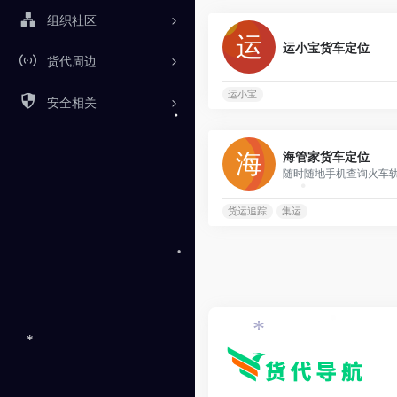
组织社区
运小宝货车定位
货代周边
运小宝
安全相关
•
海管家货车定位
随时随地手机查询火车
•
货运追踪
集运
•
*
*