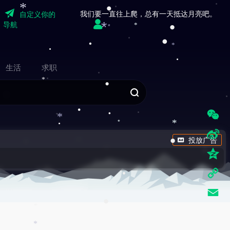
我们要一直往上爬，总有一天抵达月亮吧。
自定义你的
•
*
导航
*
*
*
•
•
*
•
生活
求职
*
•
•
*
•
*
W
*
投放广告
e
•
S
C
i
Q
h
n
z
•
C
a
a
o
o
t
E
W
•
*
n
p
m
e
*