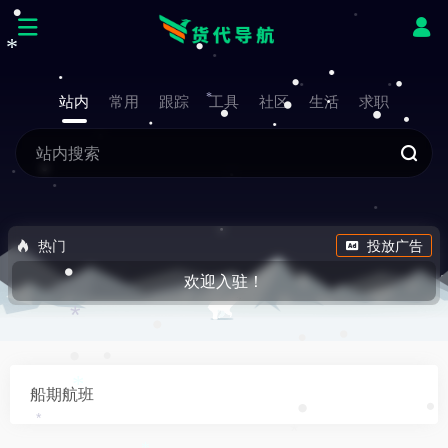
•
*
•
•
•
站内
常用
跟踪
工具
社区
生活
求职
*
•
•
•
•
•
热门
投放广告
•
欢迎入驻！
*
•
•
•
•
•
*
船期航班
•
•
*
*