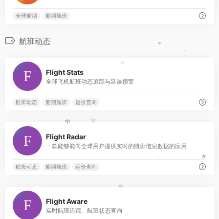
全球船期
船期航班
*
航班动态
*
*
*
0
*
Flight Stats
全球飞机航班动态追踪与延误预警
航班动态
船期航班
运价查询
*
*
0
Flight Radar
一款能够能向全球用户提供实时的航班信息数据的应用
*
*
航班动态
船期航班
运价查询
*
0
Flight Aware
实时航班追踪、航班状态查询