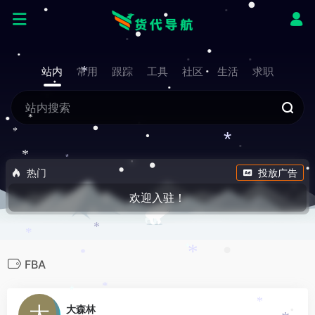
*
•
•
•
•
站内
常用
跟踪
工具
社区
生活
求职
*
•
*
•
*
•
*
*
*
•
•
•
热门
投放广告
欢迎入驻！
*
*
•
*
*
*
FBA
*
*
0
*
大森林
•