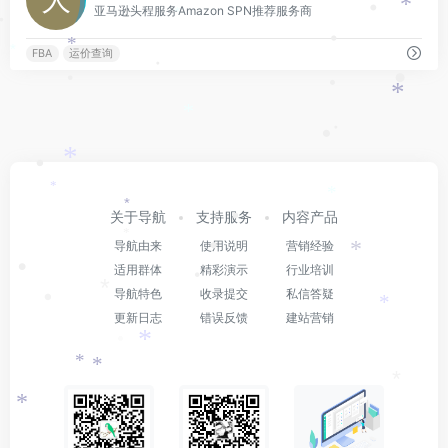
*
•
亚马逊头程服务Amazon SPN推荐服务商
*
•
•
*
*
FBA
运价查询
•
•
•
•
*
*
•
•
*
•
*
*
*
关于导航
支持服务
内容产品
•
*
•
导航由来
使用说明
营销经验
*
•
适用群体
精彩演示
行业培训
•
*
导航特色
收录提交
私信答疑
•
*
更新日志
错误反馈
建站营销
*
•
*
*
*
*