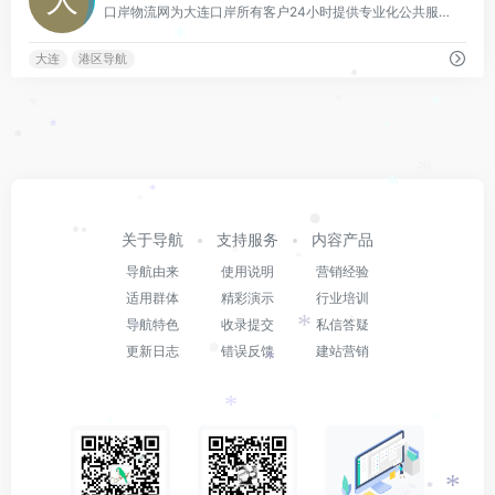
口岸物流网为大连口岸所有客户24小时提供专业化公共服务，包括物流业务操作、口岸资讯动态、公共信息查询等，会员可享受更多个性化服务 。
*
大连
港区导航
•
*
*
*
*
*
•
*
*
*
*
•
•
•
关于导航
支持服务
内容产品
•
*
*
导航由来
使用说明
营销经验
适用群体
精彩演示
行业培训
*
•
导航特色
收录提交
私信答疑
*
•
更新日志
错误反馈
建站营销
*
*
*
*
*
*
*