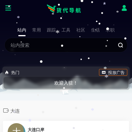
•
•
*
•
•
•
*
*
*
•
•
•
站内
常用
跟踪
工具
社区
生活
求职
*
•
•
*
•
*
•
•
•
*
热门
投放广告
*
欢迎入驻！
•
•
•
•
•
大连
•
*
*
*
*
0
大连口岸
*
*