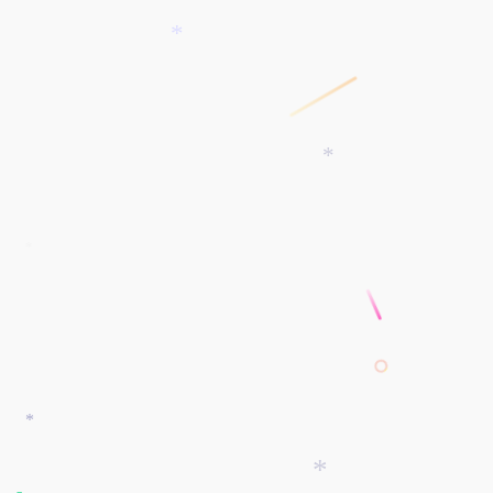
*
*
*
*
*