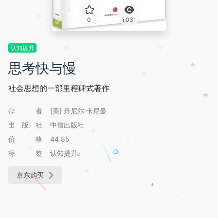
•
•
•
0
1,031
•
*
*
•
*
认知提升
•
•
•
思考快与慢
*
•
社会思想的一部里程碑式著作
*
作者
[美] 丹尼尔·卡尼曼
•
出版社
中信出版社
•
•
价格
44.85
•
•
标签
认知提升
•
京东购买
*
*
*