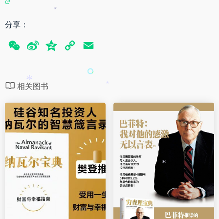
*
分享：
W
S
Q
C
E
e
i
z
o
m
C
n
o
p
a
*
相关图书
*
h
a
n
y
i
a
W
e
L
l
t
e
i
*
i
n
b
k
*
o
*