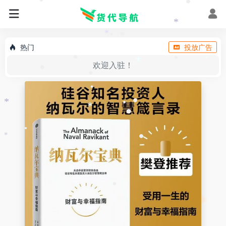
•
•
*
*
•
•
热门
投放广告
•
*
欢迎入驻！
*
•
•
•
•
*
•
*
•
•
•
•
*
•