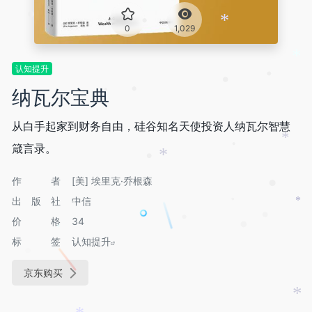
•
*
•
0
1,029
*
认知提升
•
•
纳瓦尔宝典
•
•
从白手起家到财务自由，硅谷知名天使投资人纳瓦尔智慧
*
箴言录。
•
*
•
作者
[美] 埃里克·乔根森
•
出版社
中信
*
•
•
•
价格
34
•
•
*
标签
认知提升
京东购买
*