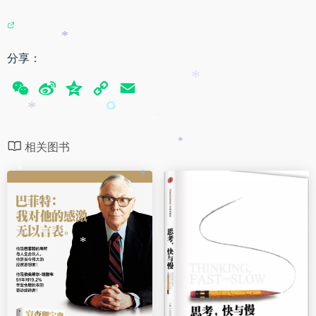
*
分享：
*
W
S
Q
C
E
e
i
z
o
m
*
*
C
n
o
p
a
相关图书
*
h
a
n
y
i
a
W
e
L
l
*
*
t
e
i
i
n
b
k
*
*
o