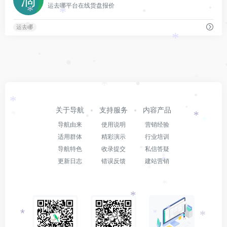
*
*
运去哪平台在线货盘报价
•
*
*
•
•
运去哪
*
•
•
•
*
•
*
•
*
•
关于导航
支持服务
内容产品
•
*
*
•
*
导航由来
使用说明
营销经验
适用群体
精彩演示
行业培训
•
导航特色
收录提交
私信答疑
•
*
更新日志
错误反馈
建站营销
•
*
•
*
*
*
*
*