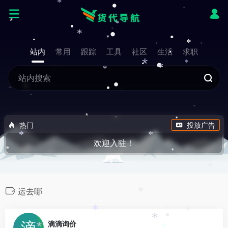
*
*
•
*
*
•
•
*
*
*
站内
常用
跟踪
工具
社区
生活
求职
•
*
*
*
*
•
•
*
•
热门
投放广告
*
*
欢迎入驻！
*
*
•
•
运去哪
•
*
•
•
0
*
滴滴询价