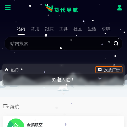
*
•
•
*
•
*
站内
常用
跟踪
工具
社区
生活
求职
•
•
•
•
*
*
*
*
•
•
*
热门
投放广告
•
*
•
*
欢迎入驻！
•
*
•
*
海航
•
•
*
*
0
*
*
金鹏航空
*