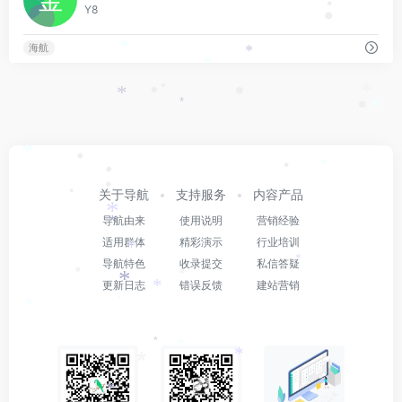
•
Y8
•
*
海航
*
*
•
•
•
*
*
•
*
*
*
•
*
•
•
•
•
关于导航
支持服务
内容产品
*
导航由来
使用说明
营销经验
*
适用群体
精彩演示
行业培训
*
*
导航特色
收录提交
私信答疑
•
•
*
更新日志
错误反馈
建站营销
*
•
*
*
*
*
*
*
*