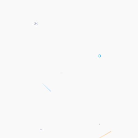
*
*
*
*