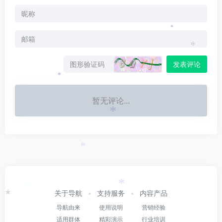
*
*
发表评论
*
暂无评论...
*
*
*
*
*
*
关于导航
支持服务
内容产品
*
*
导航由来
使用说明
营销经验
适用群体
精彩演示
行业培训