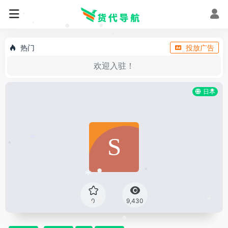
•
•
*
•
•
•
•
•
•
热门
投放广告
•
欢迎入驻！
日本
•
*
*
•
*
*
•
0
9,430
*
*
•
•