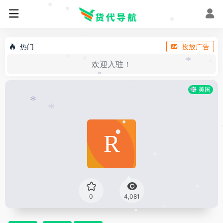
•
•
•
•
•
热门
投放广告
•
•
•
欢迎入驻！
•
*
*
美国
•
*
*
*
•
•
•
•
*
•
0
4,081
•
•