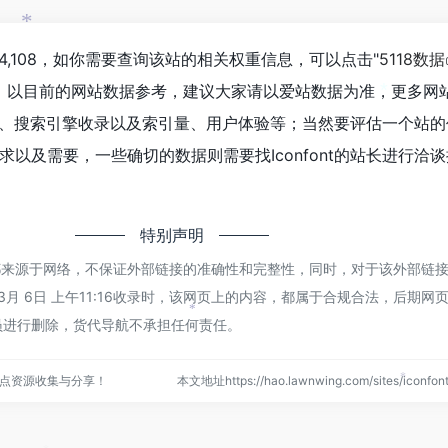
*
*
达到4,108，如你需要查询该站的相关权重信息，可以点击"
5118数据
入；以目前的网站数据参考，建议大家请以爱站数据为准，更多网
*
问速度、搜索引擎收录以及索引量、用户体验等；当然要评估一个站
以及需要，一些确切的数据则需要找Iconfont的站长进行洽
特别声明
ont都来源于网络，不保证外部链接的准确性和完整性，同时，对于该外部链
 3月 6日 上午11:16收录时，该网页上的内容，都属于合规合法，后期网
员进行删除，货代导航不承担任何责任。
*
点资源收集与分享！
本文地址https://hao.lawnwing.com/sites/iconf
*
*