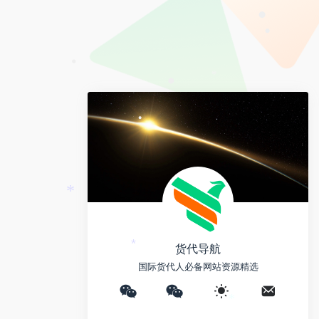
e
y
a
i
*
L
i
•
b
i
l
•
o
n
k
*
•
•
•
*
货代导航
*
国际货代人必备网站资源精选
*