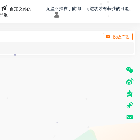
无坚不摧在于防御；而进攻才有获胜的可能。
自定义你的
•
导航
•
•
投放广告
*
W
e
S
C
i
Q
h
n
•
z
C
a
a
o
o
t
E
W
n
*
p
m
e
•