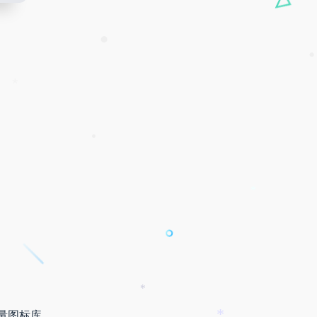
•
•
•
*
•
*
*
量图标库