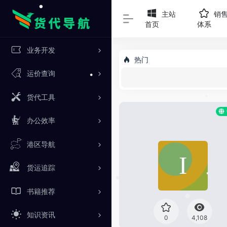
主站
销
首页
体系
•
业务开发
热门
运价查询
•
货代工具
办公效率
•
港区导航
货运追踪
书籍推荐
•
•
•
知识资讯
0
4,108