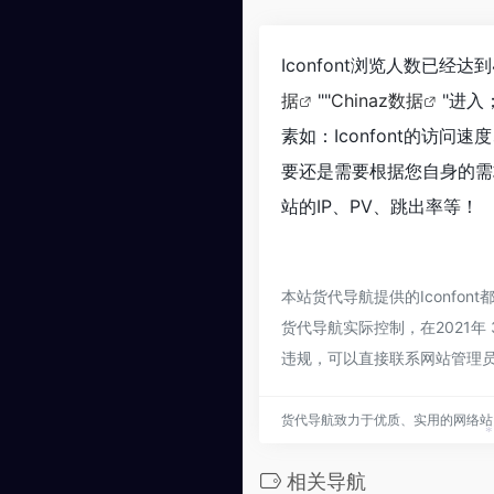
Iconfont浏览人数已经
据
""
Chinaz数据
"进
素如：Iconfont的访
要还是需要根据您自身的需求
站的IP、PV、跳出率等！
本站货代导航提供的Iconf
货代导航实际控制，在2021年
违规，可以直接联系网站管理
货代导航致力于优质、实用的网络站
相关导航