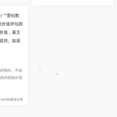
""
爱站数
站价值评估因
的价值，最主
谈提供。如该
接的指向，不由
页的内容如出现
*
*
ont.html转载请注明