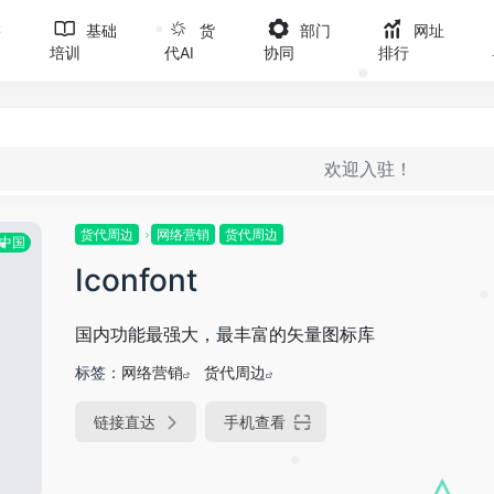
售
基础
货
部门
网址
培训
代AI
协同
排行
•
•
欢迎入驻！
货代周边
网络营销
货代周边
中国
Iconfont
•
•
国内功能最强大，最丰富的矢量图标库
标签：
网络营销
货代周边
•
链接直达
手机查看