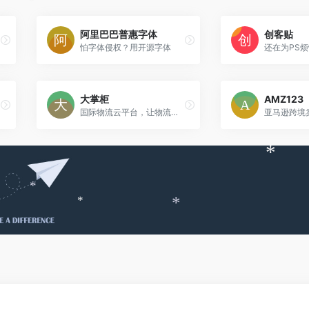
*
阿里巴巴普惠字体
创客贴
怕字体侵权？用开源字体
大掌柜
AMZ123
国际物流云平台，让物流更高效！
亚马逊跨境
*
*
*
*