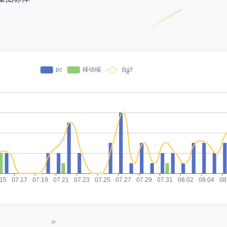
*
*
*
*