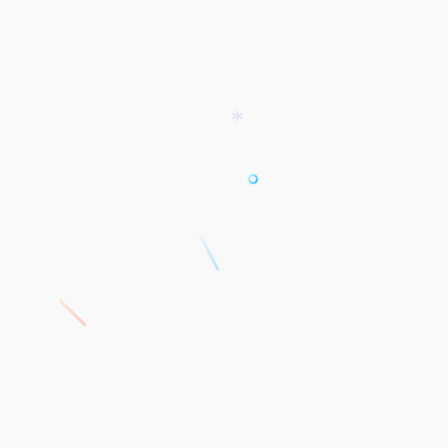
*
*
*