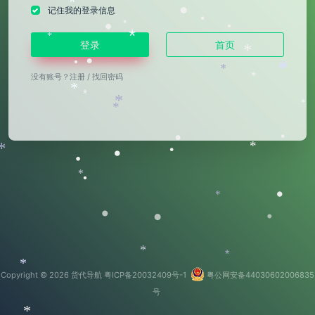
*
•
记住我的登录信息
•
*
•
•
*
*
登录
首页
*
•
•
*
*
没有账号？
注册
/
找回密码
*
*
*
*
*
*
•
•
*
*
•
•
•
*
•
•
*
•
•
•
*
*
*
Copyright © 2026
货代导航
粤ICP备20032409号-1
粤公网安备44030602006835
号