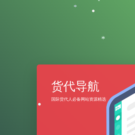
*
*
•
*
货代导航
国际货代人必备网站资源精选
•
•