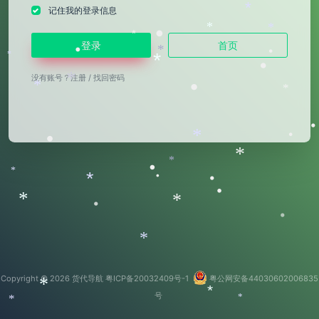
*
记住我的登录信息
*
*
•
*
登录
首页
*
•
•
*
*
•
没有账号？
注册
/
找回密码
*
*
•
*
•
*
•
•
*
*
•
*
•
*
•
•
*
*
•
•
*
Copyright © 2026
货代导航
粤ICP备20032409号-1
粤公网安备44030602006835
*
*
号
*
*