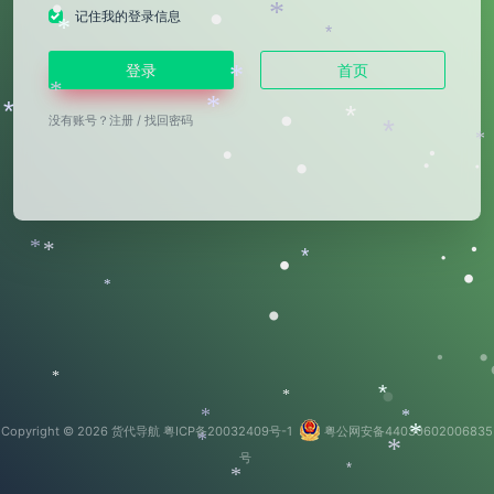
*
•
*
•
记住我的登录信息
*
*
登录
首页
*
*
*
*
•
*
没有账号？
注册
/
找回密码
*
*
•
•
•
•
•
*
*
•
*
•
•
•
*
•
•
•
*
•
*
*
*
*
Copyright © 2026
货代导航
粤ICP备20032409号-1
粤公网安备44030602006835
*
*
*
号
*
*