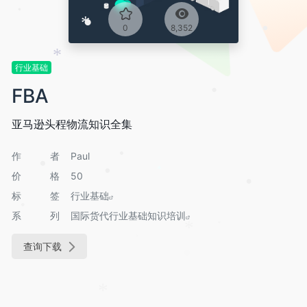
•
0
8,352
•
*
•
*
行业基础
FBA
•
亚马逊头程物流知识全集
作者
Paul
•
•
*
价格
50
•
•
标签
行业基础
•
系列
国际货代行业基础知识培训
•
*
查询下载
•
*