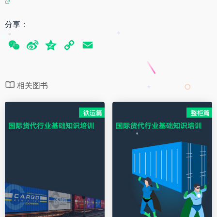
分享：
*
*
W
S
Q
C
E
*
e
i
z
o
m
C
n
o
p
a
相关图书
h
a
n
y
i
*
a
W
e
L
l
t
e
i
i
n
*
b
k
o