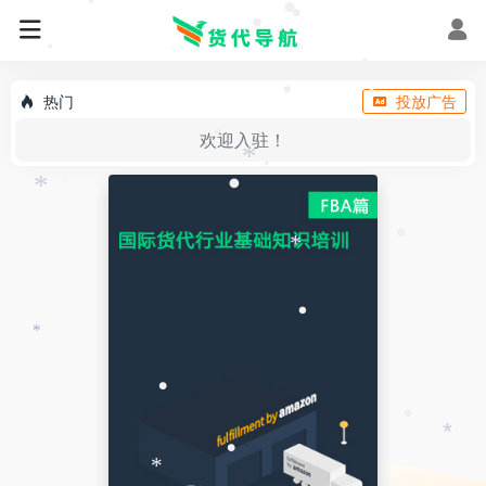
•
•
•
•
*
•
•
•
热门
投放广告
•
欢迎入驻！
•
•
*
•
•
*
*
•
*
•
*
•
•
*
•
*