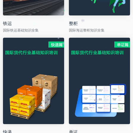
铁运
整柜
*
*
国际铁运基础知识全集
国际海运整柜知识全集
*
*
*
*
快递
单证