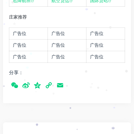
起降航班
航空货运
国际货站
•
*
*
•
庄家推荐
*
*
•
广告位
广告位
广告位
广告位
广告位
广告位
*
*
广告位
广告位
广告位
*
•
•
分享：
•
W
S
Q
C
E
•
•
•
•
*
*
•
•
e
i
z
•
o
m
C
n
o
p
a
*
•
*
*
h
a
n
y
i
a
W
e
L
l
*
*
t
e
i
*